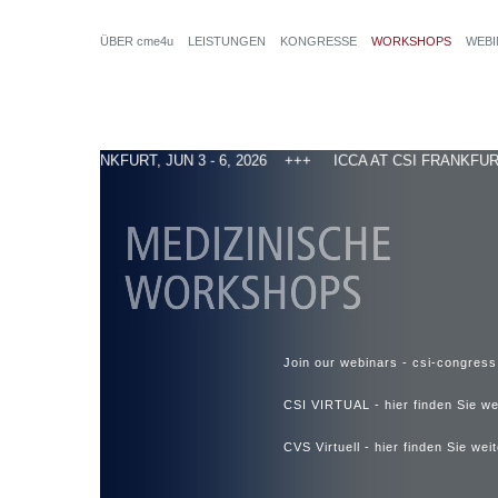
ÜBER cme4u
LEISTUNGEN
KONGRESSE
WORKSHOPS
WEB
CSI FRANKFURT, JUN 3 - 6, 2026
ICCA AT CSI FRANKFURT,
Join our webinars -
csi-congress
CSI VIRTUAL -
hier finden Sie w
CVS Virtuell -
hier finden Sie wei